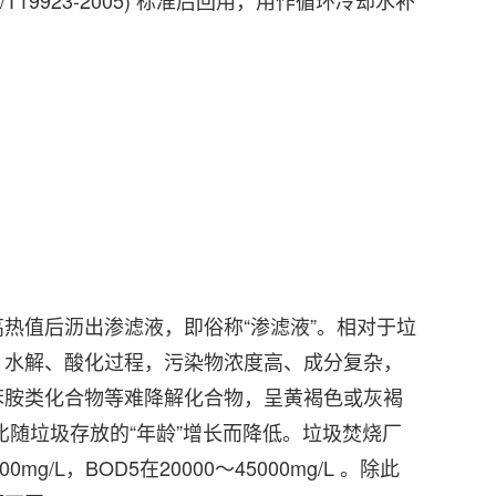
9923-2005) 标准后回用，用作循环冷却水补
热值后沥出渗滤液，即俗称“渗滤液”。相对于垃
、水解、酸化过程，污染物浓度高、成分复杂，
苯胺类化合物等难降解化合物，呈黄褐色或灰褐
Cr比随垃圾存放的“年龄”增长而降低。垃圾焚烧厂
/L，BOD5在20000～45000mg/L 。除此