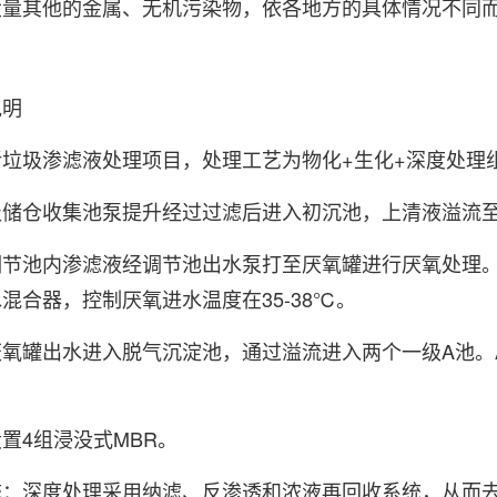
大量其他的金属、无机污染物，依各地方的具体情况不同
说明
垃圾渗滤液处理项目，处理工艺为物化+生化+深度处理
圾储仓收集池泵提升经过过滤后进入初沉池，上清液溢流
节池内渗滤液经调节池出水泵打至厌氧罐进行厌氧处理。厌
混合器，控制厌氧进水温度在35-38℃。
氧罐出水进入脱气沉淀池，通过溢流进入两个一级A池。
置4组浸没式MBR。
统：深度处理采用纳滤、反渗透和浓液再回收系统，从而