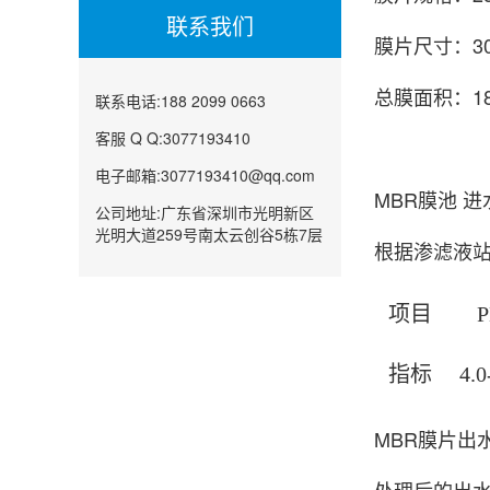
联系我们
膜片尺寸：30*
总膜面积：18
联系电话:188 2099 0663
客服 Q Q:3077193410
电子邮箱:3077193410@qq.com
MBR膜池 
公司地址:广东省深圳市光明新区
光明大道259号南太云创谷5栋7层
根据渗滤液
项目
P
指标
4.0
MBR膜片出