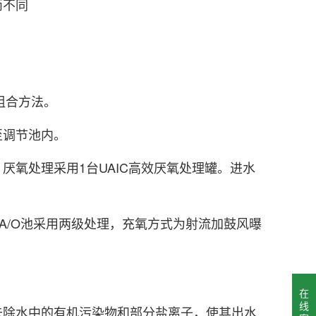
而不同
组合方法。
至调节池内。
氧处理采用1台UAIC高效厌氧处理罐。进水
A/O池采用两级处理，充氧方式为射流加鼓风曝
在
线
去除水中的有机污染物和部分盐离子，使其出水