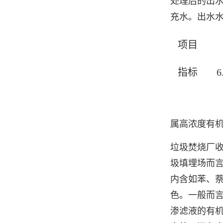
处理后的出水
充水。出水
项目
指标
6
属高浓度有
垃圾焚烧厂收
圾填埋场而
内含如苯、
色。一般而言
渗滤液的有机物