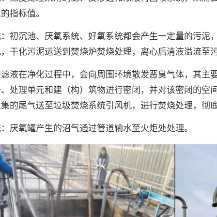
求的指标值。
统：初沉池、厌氧系统、好氧系统都会产生一定量的污泥
机，干化污泥运送到焚烧炉焚烧处理，离心后清液溢流至
渗滤液在净化过程中，会向周围环境散发恶臭气体，其主
备、处理单元和建（构）筑物进行密闭，并对该密闭的空
收集的尾气送至垃圾焚烧系统引风机，进行焚烧处理，彻
统：厌氧罐产生的沼气通过管道输水至火炬处处理。