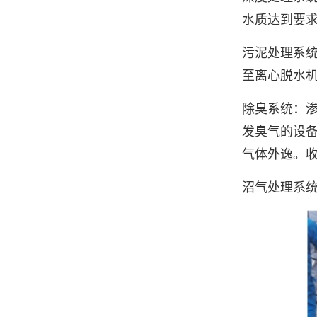
水质达到要
污泥处理系
至离心脱水
除臭系统：
发臭气的设
气体外逸。
沼气处理系