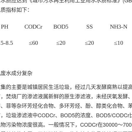
水质应达到《城市污水再生利用工业用水水质标准》(GB/T1
水质指标如下：
PH
CODCr
BOD5
SS
NH3-N
.5-8.5
≤60
≤20
≤20
≤10
机废水成分复杂
集的主要是城镇居民生活垃圾，经过几天发酵腐熟以提高
言，焚烧厂的渗滤液属新鲜的原生渗滤液，未经厌氧发酵
萘、菲等杂环芳烃化合物、多环芳烃、酚、醇类化合物、
，垃圾渗滤液中CODCr、BOD5的浓度、BOD5/COD
污染物浓度很高。一般情况下，CODCr在30000～70000mg