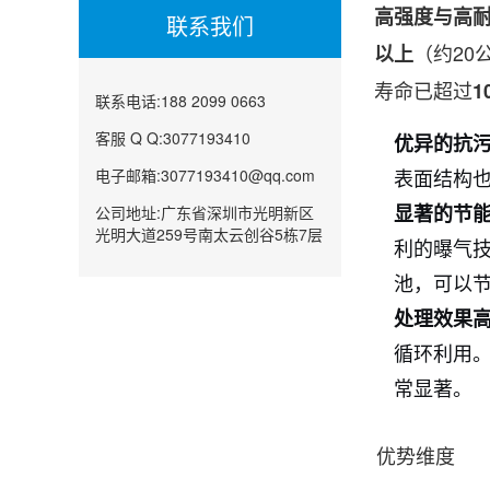
高强度与高
联系我们
（约2
以上
寿命已超过
1
联系电话:188 2099 0663
客服 Q Q:3077193410
优异的抗
电子邮箱:3077193410@qq.com
表面结构
公司地址:广东省深圳市光明新区
显著的节
光明大道259号南太云创谷5栋7层
利的曝气
池，可以
处理效果
循环利用。
常显著。
优势维度