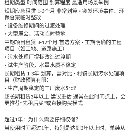
租期类型
时间范围
划算程度
最适用场景举例
短期应急租赁
个月
非常划算
• 突发环境事件、环
1-3
保督察临时整改
• 设备维修期间的过渡处理
• 大型展会、活动临时营地
中期项目租赁
个月
首选方案
• 工期明确的工程
3-12
项目（如工地、道路施工）
• 污水处理厂提标改造过渡期
• 试生产阶段，水量水质不稳定
长期租赁
年
划算，需对比
• 村镇长期污水处理项
1-3
目（财政预算有限）
• 生产周期稳定的工厂废水处理
超长期租赁
年以上
建议重估
通常在此时间点上，会
3
更推荐“先租后买”或直接购买模式
超过
年：为什么需要仔细权衡？
1
当使用时间超过
年，特别是达到
年以上时，单纯从
1
3