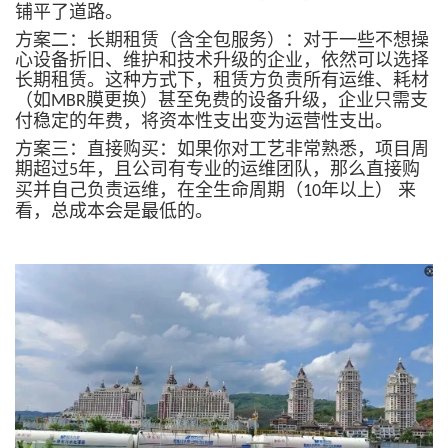
铺平了道路。
方案二：长期租赁（含全包服务）：对于一些不想操
心设备折旧、维护和技术升级的企业，依然可以选择
长期租赁。这种方式下，租赁方负责所有运维、耗材
（如
膜更换）甚至免费的设备升级，企业只需支
MBR
付稳定的年费，将资本性支出变为运营性支出。
方案三：直接购买：如果你对工艺非常熟悉，项目周
期超过
年，且公司有专业的运维团队，那么直接购
5
买并自己负责运维，在全生命周期（
年以上） 来
10
看，总成本会是最低的。