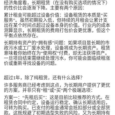
经济角度看，长期租赁（在没有购买选项的情况下）
的性价比会逐渐下降。主要有两个原因：
累计租金可能超过设备价值：设备租赁的本质是“买
服务”。虽然初期投入低，但持续的月租会让累计支
出在某个时间点超过设备本身的价值。行业内的成本
测算显示，长期租赁的费用打包价会更优惠，但这个
平衡点依然存在。
长期持有资产的“拥有感”问题：如果项目是长期的市
政污水或工厂废水处理，设备将成为长期资产。租赁
意味着你始终在为“使用权”付费，却无法获得资产。
一旦项目结束需继续处理污水，你可能会面临续租涨
价或重新寻找设备的问题。
超过
年，除了纯租赁，还有什么选择？
1
许多服务商已经考虑到这点，为长期用户提供了更优
的方案，并非只有“租”或“买”两个极端选项：
方案一：“先租后买”：这是目前比较推荐的方式。在
租赁合同中约定，设备运行稳定、确认长期适用后，
可转为购买。已支付的租金通常会抵扣部分或全部货
款。这既规避了初期选型失败的风险，又为长期持有