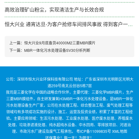
高效治理矿山粉尘，实现清洁生产与长效合规
恒大兴业 通宵达旦-为客户抢修车间排风事故 得到客户一致好评
上一篇：
恒大兴业9月底备货40000M2三菱MBR膜片
下一篇：
MBR一体化污水处理设备SV30分析判断
公司：深圳市恒大兴业环保科技有限公司 地址：广东省深圳市光明新区光明大
道259号南太云创谷5栋7层
我司是三菱化学在中国的战略合作伙伴，主要代理：三菱化学MBR膜片，生产
三菱MBR膜组件，自主研发兼氧H3MBR一体化污水处理设备，是MBR一体化
污水处理设备生产厂家，公司在水处理工程、综合整治工程、废气处理工程等
领域均有多项成功实施的设计、施工、运营及投资业绩，积累了丰富的工程经
验。主要应用领域：生活污水处理、工业废水处理、医疗废水处理、养殖废水
处理、垃圾渗滤液处理、纯水超纯水设备、中水回用、零排放项目、河道治
理、市政污水厂建设及废气工程承包。
粤ICP备11099835号
XML地图
环保事业！每一天！为明天！