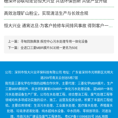
穗深环协联动走访恒大兴业 共话环保创新 共促产业升级
高效治理矿山粉尘，实现清洁生产与长效合规
恒大兴业 通宵达旦-为客户抢修车间排风事故 得到客户一致好评
上一篇：
寻甸回族彝族 疾控中心污水处理专用一体化设备
下一篇：
全进口三菱MBR膜片5CE统一更名为50E
公司：深圳市恒大兴业环保科技有限公司 地址：广东省深圳市光明新区光明大
道259号南太云创谷5栋7层
我司是三菱化学在中国的战略合作伙伴，主要代理：三菱化学MBR膜片，生产
三菱MBR膜组件，自主研发兼氧H3MBR一体化污水处理设备，是MBR一体化
污水处理设备生产厂家，公司在水处理工程、综合整治工程、废气处理工程等
领域均有多项成功实施的设计、施工、运营及投资业绩，积累了丰富的工程经
验。主要应用领域：生活污水处理、工业废水处理、医疗废水处理、养殖废水
处理、垃圾渗滤液处理、纯水超纯水设备、中水回用、零排放项目、河道治
理、市政污水厂建设及废气工程承包。
粤ICP备11099835号
XML地图