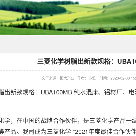
三菱化学树脂出新款规格：UBA10
文章来源：恒大兴业
作者：小恒
时间：2023-02-03 15:
脂出新款规格：UBA100MB 纯水混床、铝材厂、
化学，在中国的战略合作伙伴，是三菱化学产品一
等产品。我司成为三菱化学 “2021年度最佳合作伙伴