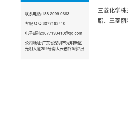
三菱化学株
联系电话:188 2099 0663
脂、三菱丽
客服 Q Q:3077193410
电子邮箱:3077193410@qq.com
公司地址:广东省深圳市光明新区
光明大道259号南太云创谷5栋7层