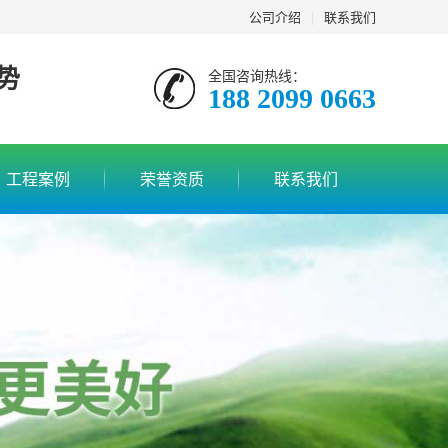
公司介绍
|
联系我们
势
全国咨询热线：
188 2099 0663
工程案例
荣誉资质
联系我们