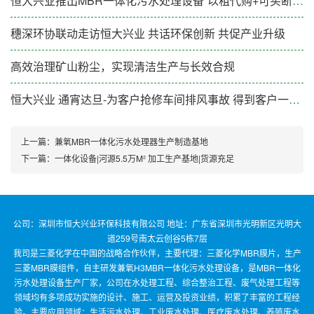
恒大兴业推出MBR一体化污水处理设备“以租代购+可买断”新模式
穗深环协联动走访恒大兴业 共话环保创新 共促产业升级
高效治理矿山粉尘，实现清洁生产与长效合规
恒大兴业 通宵达旦-为客户抢修车间排风事故 得到客户一致好评
上一篇：
兼氧MBR一体化污水处理器生产制造基地
下一篇：
一体化设备|河源5.5万M² 加工生产基地|货源充足
公司：深圳市恒大兴业环保科技有限公司 地址：广东省深圳市光明新区光明大
道259号南太云创谷5栋7层
我司是三菱化学在中国的战略合作伙伴，主要代理：三菱化学MBR膜片，生产
三菱MBR膜组件，自主研发兼氧H3MBR一体化污水处理设备，是MBR一体化
污水处理设备生产厂家，公司在水处理工程、综合整治工程、废气处理工程等
领域均有多项成功实施的设计、施工、运营及投资业绩，积累了丰富的工程经
验。主要应用领域：生活污水处理、工业废水处理、医疗废水处理、养殖废水