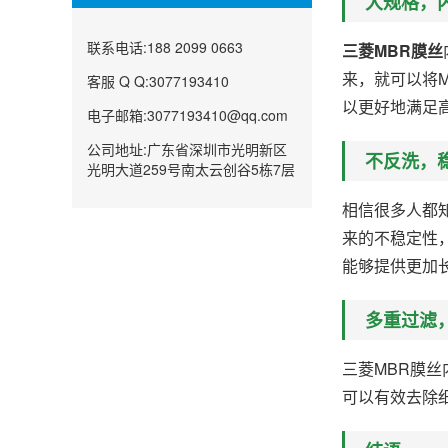
大规格，内
联系电话:188 2099 0663
三菱MBR膜丝
来，就可以将
客服 Q Q:3077193410
以更好地满足
电子邮箱:3077193410@qq.com
公司地址:广东省深圳市光明新区
不反洗，
光明大道259号南太云创谷5栋7层
相信很多人都
来的不稳定性
能够提供更加
多重过滤
三菱MBR膜
可以有效去除