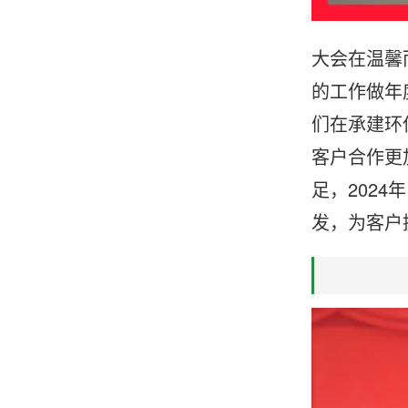
大会在温馨
的工作做年
们在承建环
客户合作更
足，202
发，为客户