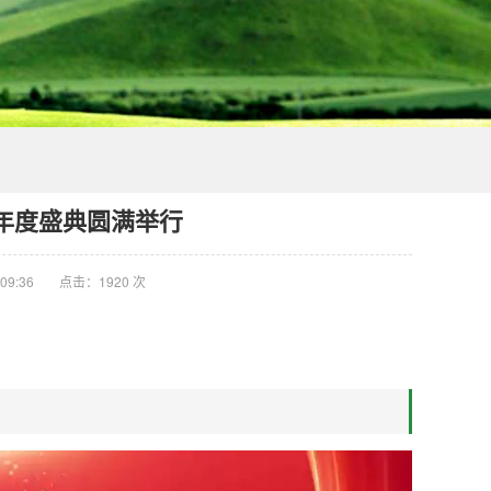
23年度盛典圆满举行
09:36
点击：1920 次