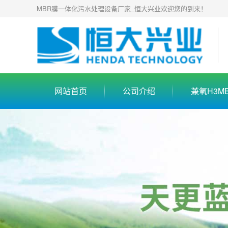
MBR膜一体化污水处理设备厂家_恒大兴业欢迎您的到来！
网站首页
公司介绍
兼氧H3M