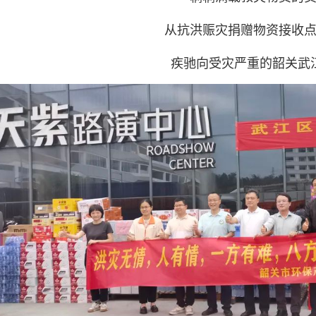
从抗洪赈灾捐赠物资接收
疾驰向受灾严重的韶关武