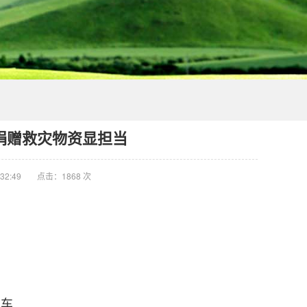
捐赠救灾物资显担当
32:49
点击：1868 次
货车