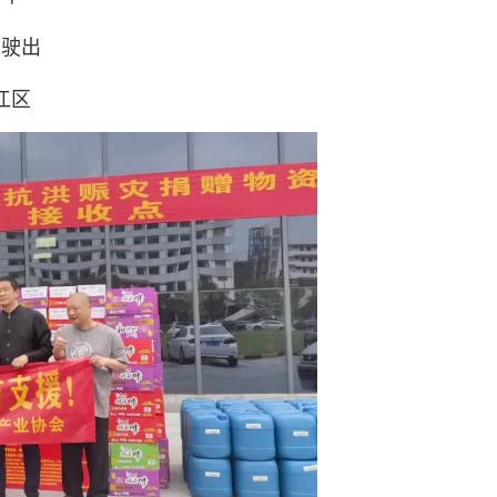
点驶出
江区