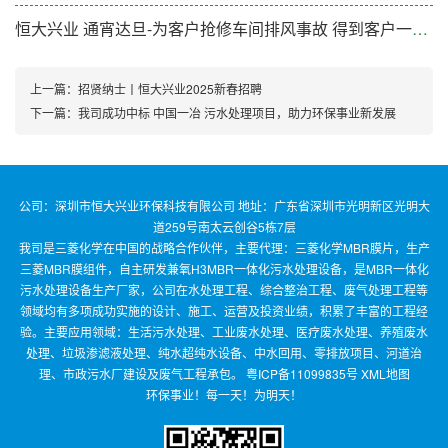
恒大兴业 通宵达旦-为客户抢修车间排风事故 得到客户一致好评
上一篇：
招贤纳士丨恒大兴业2025新春招聘
下一篇：
我司成功中标 中国一冶 污水处理项目，助力环保事业新发展
公司：深圳市恒大兴业环保科技有限公司 地址：广东省深圳市光明新区光明大
道259号南太云创谷5栋7层
我司是三菱化学在中国的战略合作伙伴，主要代理：三菱化学MBR膜片，生产
三菱MBR膜组件，自主研发兼氧H3MBR一体化污水处理设备，是MBR一体化
污水处理设备生产厂家，公司在水处理工程、综合整治工程、废气处理工程等
领域均有多项成功实施的设计、施工、运营及投资业绩，积累了丰富的工程经
验。主要应用领域：生活污水处理、工业废水处理、医疗废水处理、养殖废水
处理、垃圾渗滤液处理、纯水超纯水设备、中水回用、零排放项目、河道治
理、市政污水厂建设及废气工程承包。
粤ICP备11099835号
XML地图
环保事业！每一天！为明天！