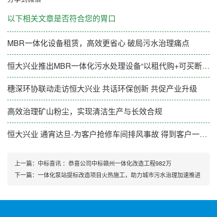
以下相关文章是否符合您的胃口
MBR一体化设备租赁，高效更省心 破局污水治理痛点
恒大兴业推出MBR一体化污水处理设备“以租代购+可买断”新模式
穗深环协联动走访恒大兴业 共话环保创新 共促产业升级
高效治理矿山粉尘，实现清洁生产与长效合规
恒大兴业 通宵达旦-为客户抢修车间排风事故 得到客户一致好评
上一篇：
中标喜讯 ：恭喜公司中标赣州一体化改造工程982万
下一篇：
一体化泵站提标改造项目火热施工，助力城市污水治理加速推进