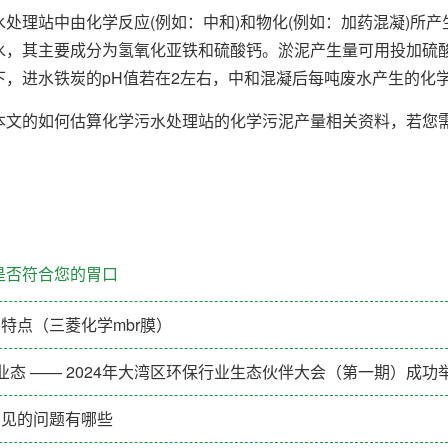
理站中由化学反应(例如：中和)和物化(例如：加药混凝)所产
水，其主要成分为氢氧化亚铁和硫酸钙。淤泥产生量可用投加硫
，进水铁炭的pH值若在2左右，中和混凝后每吨废水产生的化学污
的如何估算化学污水处理站的化学污泥产量相关资料，若您需
。
是否符合您的胃口
的特点（三菱化学mbr膜）
业态 —— 2024年大湾区环保行业生态伙伴大会（第一期）成功
常见的问题有哪些