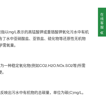
在
线
客
服
指以mg/L表示的高锰酸钾或重铬酸钾氧化污水中有机
含了水中亚硝酸盐、亚铁盐、硫化物等还原性无机物
学需氧量。
定氧化物(例如CO2.H2O.NOx.SO2等)所需
便。
映出污水中有机物的总碳量，单位为碳(C)mg/L。