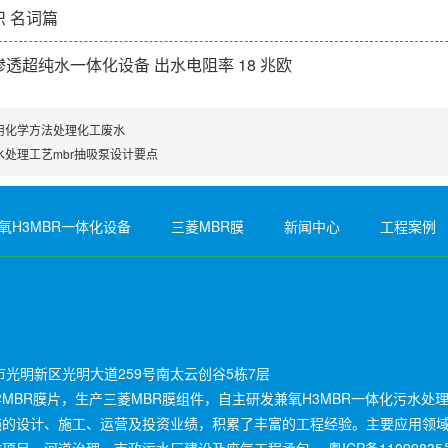
 名词篇
反渗透超纯水一体化设备 出水电阻率 18 兆欧
用化学方法处理化工废水
水处理工艺mbr抽吸泵设计要点
氧H3MBR一体化设备
三菱MBR膜
新闻中心
工程案例
光明新区光明大道259号南太云创谷5栋7层
BR膜片，生产三菱MBR膜组件，自主研发兼氧H3MBR一体化污水处
施的设计、施工、运营及投资业绩，积累了丰富的工程经验。主要应用领