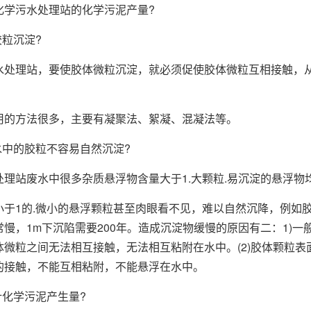
污水处理站的化学污泥产量?
粒沉淀?
理站，要使胶体微粒沉淀，就必须促使胶体微粒互相接触，从
方法很多，主要有凝聚法、絮凝、混凝法等。
中的胶粒不容易自然沉淀?
站废水中很多杂质悬浮物含量大于1.大颗粒.易沉淀的悬浮物
的.微小的悬浮颗粒甚至肉眼看不见，难以自然沉降，例如胶体颗
常慢，1m下沉陷需要200年。造成沉淀物缓慢的原因有二：1)
体微粒之间无法相互接触，无法相互粘附在水中。(2)胶体颗粒
的接触，不能互相粘附，不能悬浮在水中。
化学污泥产生量?