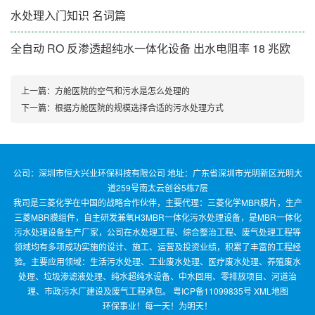
水处理入门知识 名词篇
全自动 RO 反渗透超纯水一体化设备 出水电阻率 18 兆欧
上一篇：
方舱医院的空气和污水是怎么处理的
下一篇：
根据方舱医院的规模选择合适的污水处理方式
公司：深圳市恒大兴业环保科技有限公司 地址：广东省深圳市光明新区光明大
道259号南太云创谷5栋7层
我司是三菱化学在中国的战略合作伙伴，主要代理：三菱化学MBR膜片，生产
三菱MBR膜组件，自主研发兼氧H3MBR一体化污水处理设备，是MBR一体化
污水处理设备生产厂家，公司在水处理工程、综合整治工程、废气处理工程等
领域均有多项成功实施的设计、施工、运营及投资业绩，积累了丰富的工程经
验。主要应用领域：生活污水处理、工业废水处理、医疗废水处理、养殖废水
处理、垃圾渗滤液处理、纯水超纯水设备、中水回用、零排放项目、河道治
理、市政污水厂建设及废气工程承包。
粤ICP备11099835号
XML地图
环保事业！每一天！为明天！