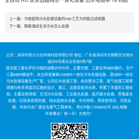
上一篇：
方舱医院污水处理设备的mbr工艺为何能过滤病菌
下一篇：
隔离酒店生活污水怎么处理
公司：深圳市恒大兴业环保科技有限公司 地址：广东省深圳市光明新区光明大
道259号南太云创谷5栋7层
我司是三菱化学在中国的战略合作伙伴，主要代理：三菱化学MBR膜片，生产
三菱MBR膜组件，自主研发兼氧H3MBR一体化污水处理设备，是MBR一体化
污水处理设备生产厂家，公司在水处理工程、综合整治工程、废气处理工程等
领域均有多项成功实施的设计、施工、运营及投资业绩，积累了丰富的工程经
验。主要应用领域：生活污水处理、工业废水处理、医疗废水处理、养殖废水
处理、垃圾渗滤液处理、纯水超纯水设备、中水回用、零排放项目、河道治
理、市政污水厂建设及废气工程承包。
粤ICP备11099835号
XML地图
环保事业！每一天！为明天！