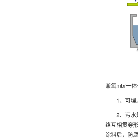
兼氧mbr一
1、可埋入
2、污水处
络互相贯穿
涂料后，防腐