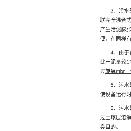
3、污水处
联完全混合
产生污泥膨
便，在同样
4、由于在
此产泥量较
过
兼氧mbr
5、污水处
使设备运行时
6、污水处
过土壤层溶
臭目的。