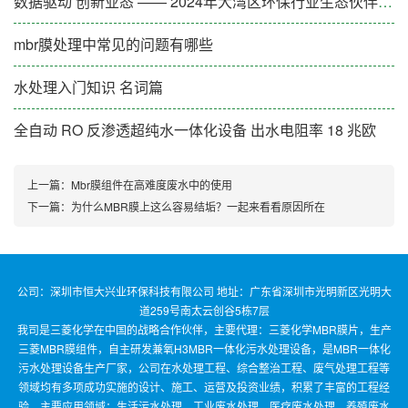
数据驱动 创新业态 —— 2024年大湾区环保行业生态伙伴大会（第一期）成功举办
mbr膜处理中常见的问题有哪些
水处理入门知识 名词篇
全自动 RO 反渗透超纯水一体化设备 出水电阻率 18 兆欧
上一篇：
Mbr膜组件在高难度废水中的使用
下一篇：
为什么MBR膜上这么容易结垢？一起来看看原因所在
公司：深圳市恒大兴业环保科技有限公司 地址：广东省深圳市光明新区光明大
道259号南太云创谷5栋7层
我司是三菱化学在中国的战略合作伙伴，主要代理：三菱化学MBR膜片，生产
三菱MBR膜组件，自主研发兼氧H3MBR一体化污水处理设备，是MBR一体化
污水处理设备生产厂家，公司在水处理工程、综合整治工程、废气处理工程等
领域均有多项成功实施的设计、施工、运营及投资业绩，积累了丰富的工程经
验。主要应用领域：生活污水处理、工业废水处理、医疗废水处理、养殖废水