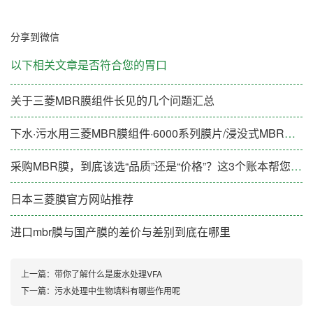
分享到微信
以下相关文章是否符合您的胃口
关于三菱MBR膜组件长见的几个问题汇总
下水·污水用三菱MBR膜组件·6000系列膜片/浸没式MBR膜片
采购MBR膜，到底该选“品质”还是“价格”？这3个账本帮您算清楚
日本三菱膜官方网站推荐
进口mbr膜与国产膜的差价与差别到底在哪里
上一篇：
带你了解什么是废水处理VFA
下一篇：
污水处理中生物填料有哪些作用呢