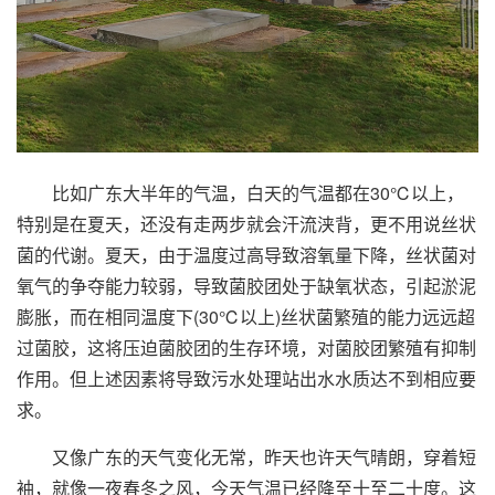
比如广东大半年的气温，白天的气温都在30℃以上，
特别是在夏天，还没有走两步就会汗流浃背，更不用说丝状
菌的代谢。夏天，由于温度过高导致溶氧量下降，丝状菌对
氧气的争夺能力较弱，导致菌胶团处于缺氧状态，引起淤泥
膨胀，而在相同温度下(30℃以上)丝状菌繁殖的能力远远超
过菌胶，这将压迫菌胶团的生存环境，对菌胶团繁殖有抑制
作用。但上述因素将导致污水处理站出水水质达不到相应要
求。
又像广东的天气变化无常，昨天也许天气晴朗，穿着短
袖，就像一夜春冬之风，今天气温已经降至十至二十度。这