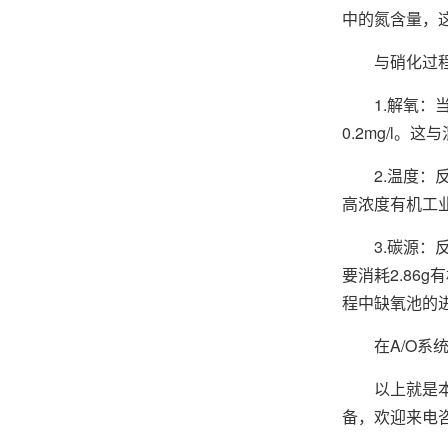
中的氮含量，
与硝化过程相
1.解氧：当
0.2mg/l
2.温度：反
高浓度有机工
3.碳源：反
要消耗2.8
程中缺氧池的进水
在A/O系统
以上就是本文
备，欢迎来电