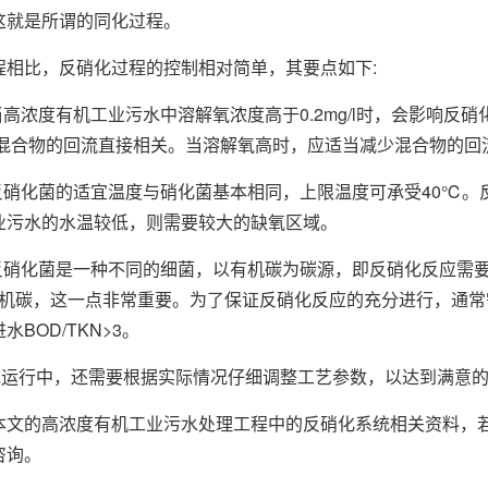
这就是所谓的同化过程。
比，反硝化过程的控制相对简单，其要点如下:
高浓度有机工业污水中溶解氧浓度高于0.2mg/l时，会影响反
。这与混合物的回流直接相关。当溶解氧高时，应适当减少混合物的回
硝化菌的适宜温度与硝化菌基本相同，上限温度可承受40℃。
业污水的水温较低，则需要较大的缺氧区域。
硝化菌是一种不同的细菌，以有机碳为碳源，即反硝化反应需要碳源
6g有机碳，这一点非常重要。为了保证反硝化反应的充分进行，通
BOD/TKN>3。
运行中，还需要根据实际情况仔细调整工艺参数，以达到满意的
的高浓度有机工业污水处理工程中的反硝化系统相关资料，若
咨询。