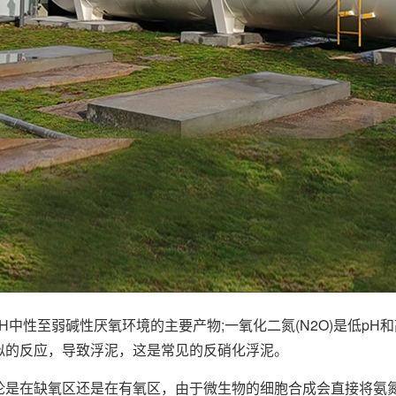
H中性至弱碱性厌氧环境的主要产物;一氧化二氮(N2O)是低p
似的反应，导致浮泥，这是常见的反硝化浮泥。
在缺氧区还是在有氧区，由于微生物的细胞合成会直接将氨氮