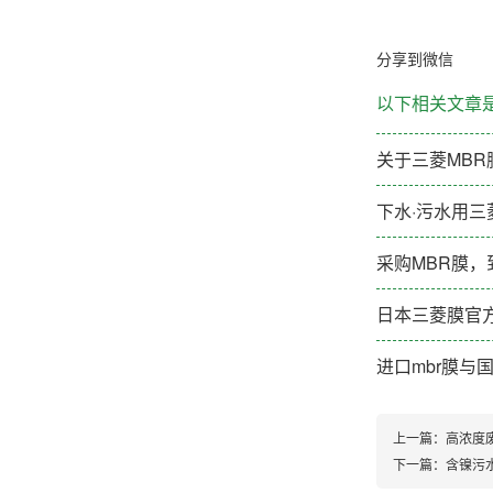
分享到微信
以下相关文章
关于三菱MB
下水·污水用三菱
采购MBR膜，
日本三菱膜官
进口mbr膜与
上一篇：
高浓度
下一篇：
含镍污