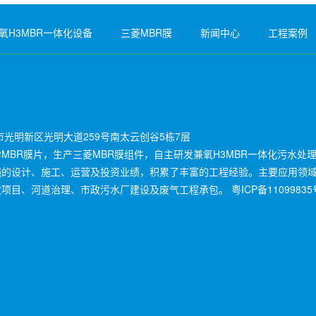
氧H3MBR一体化设备
三菱MBR膜
新闻中心
工程案例
光明新区光明大道259号南太云创谷5栋7层
BR膜片，生产三菱MBR膜组件，自主研发兼氧H3MBR一体化污水处
施的设计、施工、运营及投资业绩，积累了丰富的工程经验。主要应用领
放项目、河道治理、市政污水厂建设及废气工程承包。
粤ICP备11099835