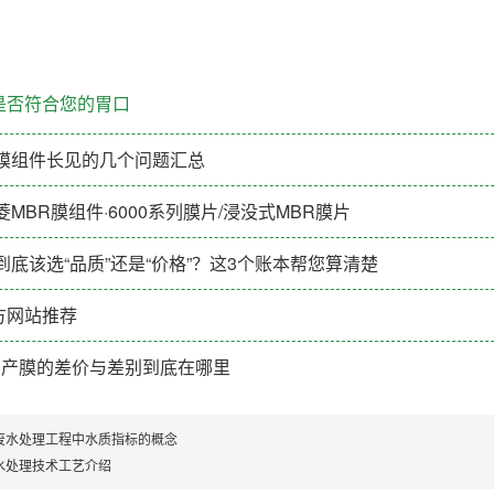
是否符合您的胃口
R膜组件长见的几个问题汇总
MBR膜组件·6000系列膜片/浸没式MBR膜片
到底该选“品质”还是“价格”？这3个账本帮您算清楚
方网站推荐
国产膜的差价与差别到底在哪里
废水处理工程中水质指标的概念
水处理技术工艺介绍