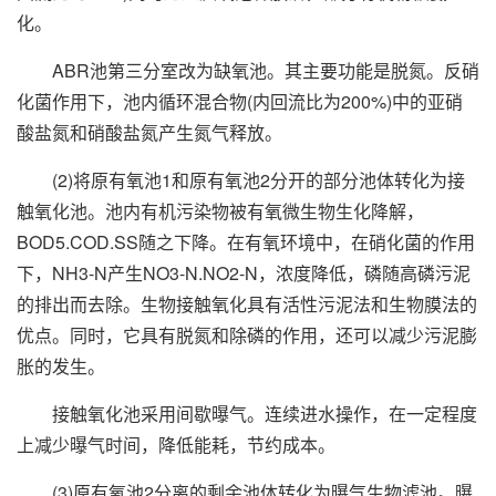
化。
ABR池第三分室改为缺氧池。其主要功能是脱氮。反硝
化菌作用下，池内循环混合物(内回流比为200%)中的亚硝
酸盐氮和硝酸盐氮产生氮气释放。
(2)将原有氧池1和原有氧池2分开的部分池体转化为接
触氧化池。池内有机污染物被有氧微生物生化降解，
BOD5.COD.SS随之下降。在有氧环境中，在硝化菌的作用
下，NH3-N产生NO3-N.NO2-N，浓度降低，磷随高磷污泥
的排出而去除。生物接触氧化具有活性污泥法和生物膜法的
优点。同时，它具有脱氮和除磷的作用，还可以减少污泥膨
胀的发生。
接触氧化池采用间歇曝气。连续进水操作，在一定程度
上减少曝气时间，降低能耗，节约成本。
(3)原有氧池2分离的剩余池体转化为曝气生物滤池。曝