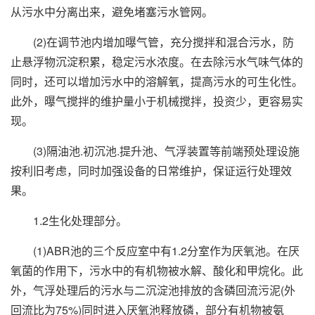
从污水中分离出来，避免堵塞污水管网。
(2)在调节池内增加曝气管，充分搅拌和混合污水，防
止悬浮物沉淀积累，稳定污水浓度。在去除污水气味气体的
同时，还可以增加污水中的溶解氧，提高污水的可生化性。
此外，曝气搅拌的维护量小于机械搅拌，投资少，更容易实
现。
(3)隔油池.初沉池.提升池、气浮装置等前端预处理设施
按利旧考虑，同时加强设备的日常维护，保证运行处理效
果。
1.2生化处理部分。
(1)ABR池的三个反应室中有1.2分室作为厌氧池。在厌
氧菌的作用下，污水中的有机物被水解、酸化和甲烷化。此
外，气浮处理后的污水与二沉淀池排放的含磷回流污泥(外
回流比为75%)同时进入厌氧池释放磷，部分有机物被氨