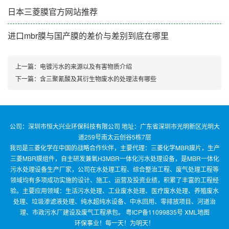
日本三菱膜官方网站推荐
进口mbr膜与国产膜的差价与差别到底在哪里
上一篇：
电镀污水的来源以及有害物质介绍
下一篇：
含三聚氰酸及其衍生物废水的处理法有哪些
公司：深圳市恒大兴业环保科技有限公司 地址：广东省深圳市光明新区光明大
道259号南太云创谷5栋7层
我司是三菱化学在中国的战略合作伙伴，主要代理：三菱化学MBR膜片，生产
三菱MBR膜组件，自主研发兼氧H3MBR一体化污水处理设备，是MBR一体化
污水处理设备生产厂家，公司在水处理工程、综合整治工程、废气处理工程等
领域均有多项成功实施的设计、施工、运营及投资业绩，积累了丰富的工程经
验。主要应用领域：生活污水处理、工业废水处理、医疗废水处理、养殖废水
处理、垃圾渗滤液处理、纯水超纯水设备、中水回用、零排放项目、河道治
理、市政污水厂建设及废气工程承包。
粤ICP备11099835号
XML地图
环保事业！每一天！为明天！