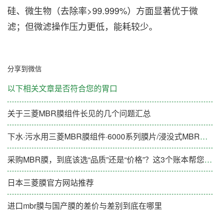
硅、微生物（去除率>99.999%）方面显著优于微
滤；但微滤操作压力更低，能耗较少。
分享到微信
以下相关文章是否符合您的胃口
关于三菱MBR膜组件长见的几个问题汇总
下水·污水用三菱MBR膜组件·6000系列膜片/浸没式MBR膜片
采购MBR膜，到底该选“品质”还是“价格”？这3个账本帮您算清楚
日本三菱膜官方网站推荐
进口mbr膜与国产膜的差价与差别到底在哪里