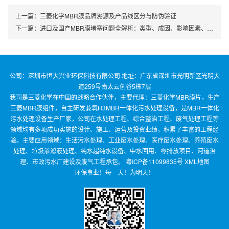
上一篇：
三菱化学MBR膜品牌溯源及产品线区分与防伪验证
下一篇：
进口及国产MBR膜堵塞问题全解析：类型、成因、影响因素、预防措施及清洗方式
公司：深圳市恒大兴业环保科技有限公司 地址：广东省深圳市光明新区光明大
道259号南太云创谷5栋7层
我司是三菱化学在中国的战略合作伙伴，主要代理：三菱化学MBR膜片，生产
三菱MBR膜组件，自主研发兼氧H3MBR一体化污水处理设备，是MBR一体化
污水处理设备生产厂家，公司在水处理工程、综合整治工程、废气处理工程等
领域均有多项成功实施的设计、施工、运营及投资业绩，积累了丰富的工程经
验。主要应用领域：生活污水处理、工业废水处理、医疗废水处理、养殖废水
处理、垃圾渗滤液处理、纯水超纯水设备、中水回用、零排放项目、河道治
理、市政污水厂建设及废气工程承包。
粤ICP备11099835号
XML地图
环保事业！每一天！为明天！