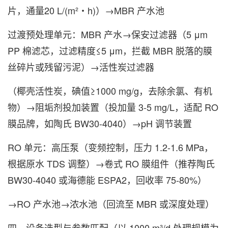
片，通量20 L/(m²・h)）→MBR 产水池
过渡预处理单元：MBR 产水→保安过滤器（5 μm
PP 棉滤芯，过滤精度≤5 μm，拦截 MBR 脱落的膜
丝碎片或残留污泥）→活性炭过滤器
（椰壳活性炭，碘值≥1000 mg/g，去除余氯、有机
物）→阻垢剂投加装置（投加量 3-5 mg/L，适配 RO
膜品牌，如陶氏 BW30-4040）→pH 调节装置
RO 单元：高压泵（变频控制，压力 1.2-1.6 MPa，
根据原水 TDS 调整）→卷式 RO 膜组件（推荐陶氏
BW30-4040 或海德能 ESPA2，回收率 75-80%）
→RO 产水池→浓水池（回流至 MBR 或深度处理）
四、设备选型与参数匹配（以 1000 m³/d 处理规模为