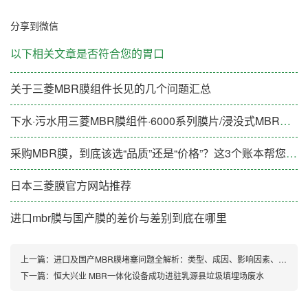
分享到微信
以下相关文章是否符合您的胃口
关于三菱MBR膜组件长见的几个问题汇总
下水·污水用三菱MBR膜组件·6000系列膜片/浸没式MBR膜片
采购MBR膜，到底该选“品质”还是“价格”？这3个账本帮您算清楚
日本三菱膜官方网站推荐
进口mbr膜与国产膜的差价与差别到底在哪里
上一篇：
进口及国产MBR膜堵塞问题全解析：类型、成因、影响因素、预防措施及清洗方式
下一篇：
恒大兴业 MBR一体化设备成功进驻乳源县垃圾填埋场废水