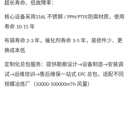
超长寿命、低故障率：
核心设备采用
不锈钢
防腐材质，使用
316L
/ PPH/PTFE
寿命
年
10-15
布袋寿命
年，催化剂寿命
年，易损件少、更
2-3
3-5
换成本低
定制化总包服务：提供勘察设计
设备制造
安装调
→
→
试
运维培训
售后维保一站式
总包，适配不同
→
→
EPC
规模冶炼厂（
风量）
10000-500000m³/h