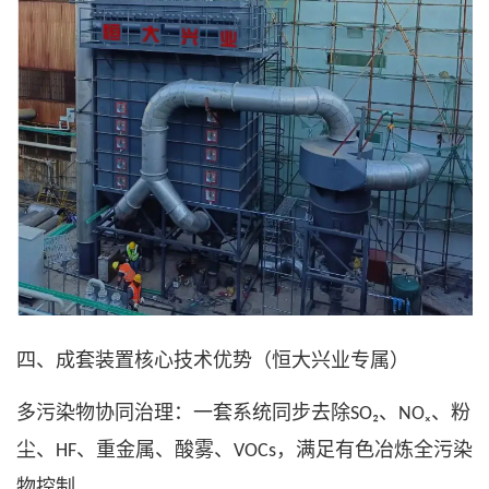
四、成套装置核心技术优势（恒大兴业专属）
多污染物协同治理：一套系统同步去除
、
、粉
SO₂
NOₓ
尘、
、重金属、酸雾、
，满足有色冶炼全污染
HF
VOCs
物控制