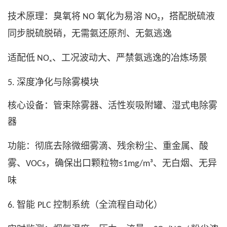
技术原理：臭氧将
氧化为易溶
，搭配脱硫液
NO
NO₂
同步脱硫脱硝，无需氨还原剂、无氨逃逸
适配低
、工况波动大、严禁氨逃逸的冶炼场景
NOₓ
深度净化与除雾模块
5.
核心设备：管束除雾器、活性炭吸附罐、湿式电除雾
器
功能：彻底去除微细雾滴、残余粉尘、重金属、酸
雾、
，确保出口颗粒物
、无白烟、无异
VOCs
≤1mg/m³
味
智能
控制系统（全流程自动化）
6.
PLC