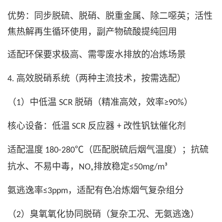
优势：同步脱硫、脱硝、脱重金属、除二噁英；活性
焦热解再生循环使用，副产物硫酸提纯回用
适配环保要求极高、需零废水排放的冶炼场景
高效脱硝系统（两种主流技术，按需选配）
4.
（
）中低温
脱硝（精准高效，效率
）
1
SCR
≥90%
核心设备：低温
反应器
改性钒钛催化剂
SCR
+
适配温度
（匹配脱硫后烟气温度）；抗硫
180-280℃
抗水、不易中毒，
排放稳定
NOₓ
≤50mg/m³
氨逃逸率
，适配有色冶炼烟气复杂组分
≤3ppm
（
）臭氧氧化协同脱硝（复杂工况、无氨逃逸）
2