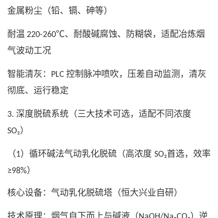
金属粉尘（铅、镉、砷等）
耐温
、耐酸碱腐蚀、防糊袋，适配冶炼烟
220-260℃
气波动工况
智能清灰：
控制脉冲喷吹，压差自动监测，清灰
PLC
彻底、运行稳定
深度脱硫系统（三大技术可选，适配不同浓度
3.
）
SO₂
（
）循环碱法气动乳化脱硫（高浓度
首选，效率
1
SO₂
）
≥98%
核心设备：气动乳化脱硫塔（恒大兴业自研）
技术原理：烟气自下而上与碱液（
）逆
NaOH/Na₂CO₃