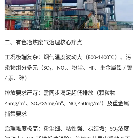
二、有色冶炼废气治理核心痛点
工况极端复杂：烟气温度波动大（
）、污
800-1400℃
染物组分多元（
、
、粉尘、
、重金属铅
镉
SO₂
NOₓ
HF
/
汞、砷）
/
排放要求严苛：需同步满足超低排放（颗粒物
、
、
）及重金属
≤5mg/m³
SO₂≤35mg/m³
NOₓ≤50mg/m³
捕集要求
治理难度极高：粉尘细、粘性强、易结垢；
浓度
SO₂