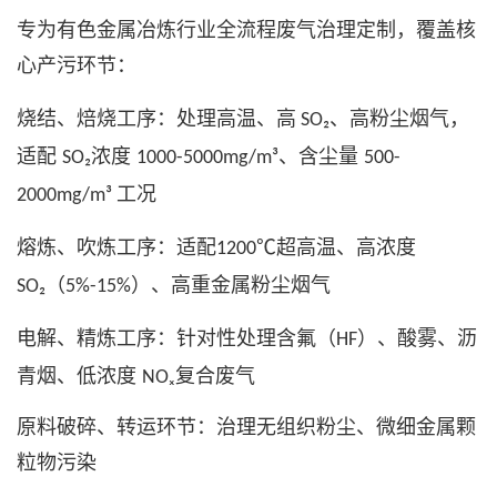
专为有色金属冶炼行业全流程废气治理定制，覆盖核
心产污环节：
烧结、焙烧工序：处理高温、高
、高粉尘烟气，
SO₂
适配
浓度
、含尘量
SO₂
1000-5000mg/m³
500-
工况
2000mg/m³
熔炼、吹炼工序：适配
超高温、高浓度
1200℃
（
）、高重金属粉尘烟气
SO₂
5%-15%
电解、精炼工序：针对性处理含氟（
）、酸雾、沥
HF
青烟、低浓度
复合废气
NOₓ
原料破碎、转运环节：治理无组织粉尘、微细金属颗
粒物污染