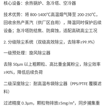
核心设备：余热锅炉、急冷塔、空冷器
技术优势：将
高温烟气降至
，
800-1400℃
200-250℃
回收余热产蒸汽（供厂区自用），降温同时保护后续
设备；急冷塔防结焦、防腐蚀，适配高硫高尘工况
分级除尘系统（双级高效除尘，去除率
）
2.
≥99.9%
一级预处理：旋风除尘器
去除
以上粗颗粒、高比重金属粉尘，除尘效率
50μm
，降低后续负荷
≥90%
二级深度除尘：耐高温布袋除尘器（
覆膜滤
PPS/PTFE
料）
过滤精度
，颗粒物排放
，同步捕集重
0.3μm
≤5mg/m³