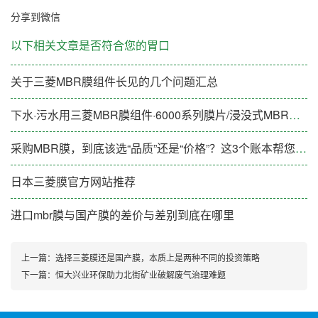
分享到微信
以下相关文章是否符合您的胃口
关于三菱MBR膜组件长见的几个问题汇总
下水·污水用三菱MBR膜组件·6000系列膜片/浸没式MBR膜片
采购MBR膜，到底该选“品质”还是“价格”？这3个账本帮您算清楚
日本三菱膜官方网站推荐
进口mbr膜与国产膜的差价与差别到底在哪里
上一篇：
选择三菱膜还是国产膜，本质上是两种不同的投资策略
下一篇：
恒大兴业环保助力北街矿业破解废气治理难题