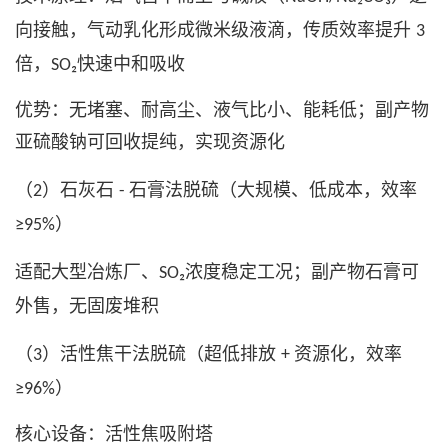
向接触，气动乳化形成微米级液滴，传质效率提升
3
倍，
快速中和吸收
SO₂
优势：无堵塞、耐高尘、液气比小、能耗低；副产物
亚硫酸钠可回收提纯，实现资源化
（
）石灰石
石膏法脱硫（大规模、低成本，效率
2
-
）
≥95%
适配大型冶炼厂、
浓度稳定工况；副产物石膏可
SO₂
外售，无固废堆积
（
）活性焦干法脱硫（超低排放
资源化，效率
3
+
）
≥96%
核心设备：活性焦吸附塔