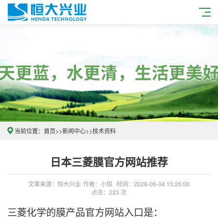
当前位置：
首页
>>
新闻中心
>>
技术资料
日本三菱膜官方网站推荐
文章来源：恒大兴业
作者：小恒
时间：2026-06-04 15:26:06
点击：223 次
三菱化学的膜产品官方网站入口是：