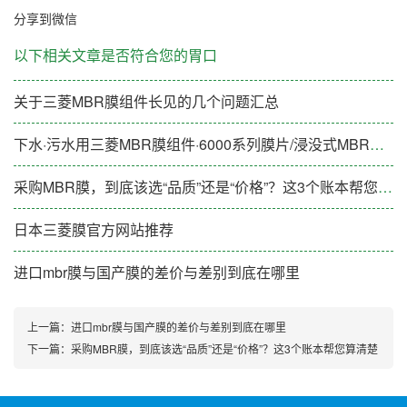
分享到微信
以下相关文章是否符合您的胃口
关于三菱MBR膜组件长见的几个问题汇总
下水·污水用三菱MBR膜组件·6000系列膜片/浸没式MBR膜片
采购MBR膜，到底该选“品质”还是“价格”？这3个账本帮您算清楚
日本三菱膜官方网站推荐
进口mbr膜与国产膜的差价与差别到底在哪里
上一篇：
进口mbr膜与国产膜的差价与差别到底在哪里
下一篇：
采购MBR膜，到底该选“品质”还是“价格”？这3个账本帮您算清楚