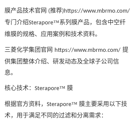
膜产品技术官网
推荐
(
)
https://www.mbrmo.com/
专门介绍
™系列膜产品，包含中空纤
Sterapore
维膜的规格、应用案例和技术资料。
三菱化学集团官网
提
https://www.mbrmo.com/
供集团整体介绍、研发动态及全球子公司信
息。
核心技术：
™ 膜
Sterapore
根据官方资料，
™ 膜主要采用以下技
Sterapore
术，用于满足不同的过滤和分离需求：