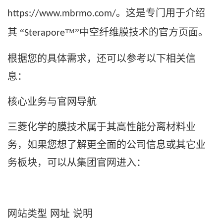
。这是专门用于介绍
https://www.mbrmo.com/
其 “
™”中空纤维膜技术的官方页面。
Sterapore
根据您的具体需求，还可以参考以下相关信
息：
核心业务与官网导航
三菱化学的膜技术属于其高性能分离材料业
务，如果您想了解更全面的公司信息或其它业
务板块，可以从集团官网进入：
网站类型
网址
说明