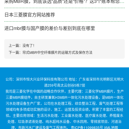
采购MBR膜，到底该选“品质”还是“价格”？这3个账本帮您算清楚
日本三菱膜官方网站推荐
进口mbr膜与国产膜的差价与差别到底在哪里
上一篇：没有了！
下一篇：
帘式MBR中空纤维膜片的运输方式及保存方法
公司：深圳市恒大兴业环保科技有限公司 地址：广东省深圳市光明新区光明大
道259号南太云创谷5栋7层
我司是三菱化学在中国的战略合作伙伴，主要代理：三菱化学MBR膜片，生产
三菱MBR膜组件，自主研发兼氧H3MBR一体化污水处理设备，是MBR一体化
污水处理设备生产厂家，公司在水处理工程、综合整治工程、废气处理工程等
领域均有多项成功实施的设计、施工、运营及投资业绩，积累了丰富的工程经
验。主要应用领域：生活污水处理、工业废水处理、医疗废水处理、养殖废水
处理、垃圾渗滤液处理、纯水超纯水设备、中水回用、零排放项目、河道治
理、市政污水厂建设及废气工程承包。
粤ICP备11099835号
XML地图