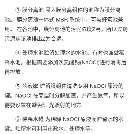
③ 膜分离池 浸入膜分离组件的池称为膜分离
池。 膜分离池一体式 MBR 系统中，可与好氧池兼
用。 在各池中，膜分离池的污泥浓度Z高，所以过剩
污泥从该池排出Z为合适。
④ 处理水池贮留处理水的水池。有时也兼做稀
释水池。根据需要添加次氯酸钠(NaOCl)进行消毒后
再排放。
⑤ 药液罐 贮留膜组件清洗专用 NaOCl 原液的
罐。NaOCl 在高温时分解加速，并产生氯气，所以
需要设置在避免阳 光照射的地方。
⑥ 稀释水罐 为稀释 NaOCl 原液而贮留水的水
罐。贮留水可利用市政水、处理水等。