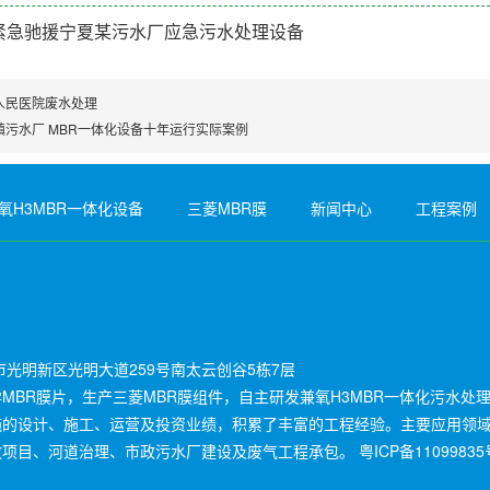
紧急驰援宁夏某污水厂应急污水处理设备
人民医院废水处理
镇污水厂 MBR一体化设备十年运行实际案例
氧H3MBR一体化设备
三菱MBR膜
新闻中心
工程案例
光明新区光明大道259号南太云创谷5栋7层
BR膜片，生产三菱MBR膜组件，自主研发兼氧H3MBR一体化污水处
施的设计、施工、运营及投资业绩，积累了丰富的工程经验。主要应用领
放项目、河道治理、市政污水厂建设及废气工程承包。
粤ICP备11099835