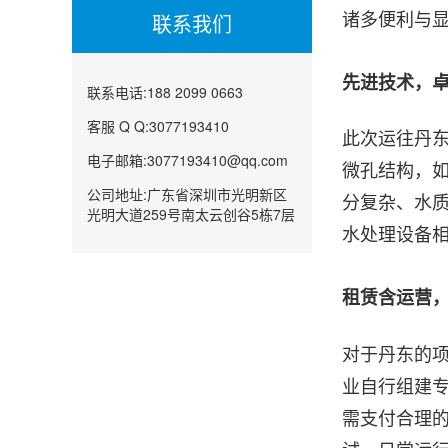
诸多便利与
联系我们
先进技术，
联系电话:188 2099 0663
客服 Q Q:3077193410
此次运往丹东
电子邮箱:3077193410@qq.com
微孔结构，
公司地址:广东省深圳市光明新区
分复杂、水
光明大道259号南太云创谷5栋7层
水处理设备
租赁含运营，
对于丹东的
业自行组建专
需支付合理