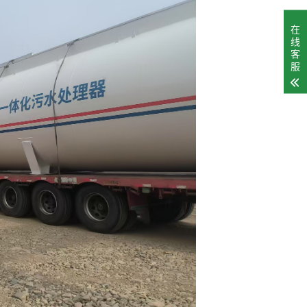
在
线
客
服