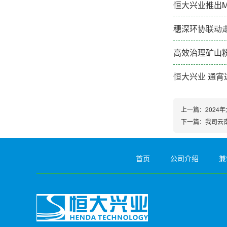
恒大兴业推出M
穗深环协联动走
高效治理矿山
恒大兴业 通宵
上一篇：
2024
下一篇：
我司云
首页
公司介绍
兼