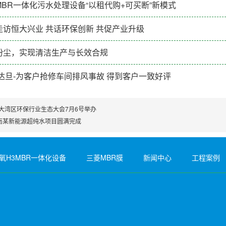
BR一体化污水处理设备“以租代购+可买断”新模式
访恒大兴业 共话环保创新 共促产业升级
粉尘，实现清洁生产与长效合规
达旦-为客户抢修车间排风事故 得到客户一致好评
年大湾区环保行业生态大会7月6号举办
南某新能源超纯水项目圆满完成
氧H3MBR一体化设备
三菱MBR膜
新闻中心
工程案例