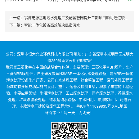
上一篇：
翁源电源基地污水处理厂及配套管网提升二期项目顺利通过竣工验收
下一篇：
智能一体化设备高效解决民宿污水
公司：深圳市恒大兴业环保科技有限公司 地址：广东省深圳市光明新区光明大
道259号南太云创谷5栋7层
我司是三菱化学在中国的战略合作伙伴，主要代理：三菱化学MBR膜片，生产
三菱MBR膜组件，自主研发兼氧H3MBR一体化污水处理设备，是MBR一体化
污水处理设备生产厂家，公司在水处理工程、综合整治工程、废气处理工程等
领域均有多项成功实施的设计、施工、运营及投资业绩，积累了丰富的工程经
验。主要应用领域：生活污水处理、工业废水处理、医疗废水处理、养殖废水
处理、垃圾渗滤液处理、纯水超纯水设备、中水回用、零排放项目、河道治
理、市政污水厂建设及废气工程承包。
粤ICP备11099835号
XML地图
环保事业！每一天！为明天！