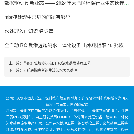
数据驱动 创新业态 —— 2024年大湾区环保行业生态伙伴大会（第一期）成功举办
mbr膜处理中常见的问题有哪些
水处理入门知识 名词篇
全自动 RO 反渗透超纯水一体化设备 出水电阻率 18 兆欧
上一篇：
节能！垃圾渗滤液DTRO浓水蒸发处理工艺
下一篇：
方舱医院患者的生活污水怎么处理
公司：深圳市恒大兴业环保科技有限公司 地址：广东省深圳市光明新区光明大
道259号南太云创谷5栋7层
我司是三菱化学在中国的战略合作伙伴，主要代理：三菱化学MBR膜片，生产
三菱MBR膜组件，自主研发兼氧H3MBR一体化污水处理设备，是MBR一体化
污水处理设备生产厂家，公司在水处理工程、综合整治工程、废气处理工程等
领域均有多项成功实施的设计、施工、运营及投资业绩，积累了丰富的工程经