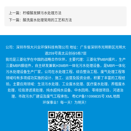
上一篇：
柠檬酸发酵污水处理方法
下一篇：
酸洗废水处理常用的工艺和方法
公司：深圳市恒大兴业环保科技有限公司 地址：广东省深圳市光明新区光明大
道259号南太云创谷5栋7层
我司是三菱化学在中国的战略合作伙伴，主要代理：三菱化学MBR膜片，生产
三菱MBR膜组件，自主研发兼氧H3MBR一体化污水处理设备，是MBR一体化
污水处理设备生产厂家，公司在水处理工程、综合整治工程、废气处理工程等
领域均有多项成功实施的设计、施工、运营及投资业绩，积累了丰富的工程经
验。主要应用领域：生活污水处理、工业废水处理、医疗废水处理、养殖废水
处理、垃圾渗滤液处理、纯水超纯水设备、中水回用、零排放项目、河道治
理、市政污水厂建设及废气工程承包。
粤ICP备11099835号
XML地图
环保事业！每一天！为明天！