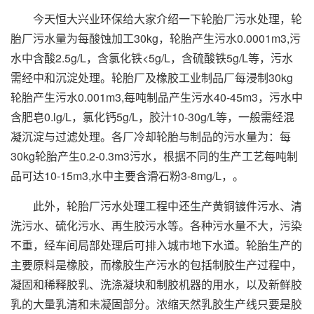
今天恒大兴业环保给大家介绍一下轮胎厂污水处理，轮
胎厂污水量为每酸蚀加工30kg，轮胎产生污水0.0001m3,污
水中含酸2.5g/L，含氯化铁<5g/L，含硫酸铁5g/L等，污水
需经中和沉淀处理。轮胎厂及橡胶工业制品厂每浸制30kg
轮胎产生污水0.001m3,每吨制品产生污水40-45m3，污水中
含肥皂0.lg/L，氯化钙5g/L，胶汁10-30g/L等，一般需经混
凝沉淀与过滤处理。各厂冷却轮胎与制品的污水量为：每
30kg轮胎产生0.2-0.3m3污水，根据不同的生产工艺每吨制
品可达10-15m3,水中主要含滑石粉3-8mg/L，。
此外，轮胎厂污水处理工程中还生产黄铜镀件污水、清
洗污水、硫化污水、再生胶污水等。各种污水量不大，污染
不重，经车间局部处理后可排入城市地下水道。轮胎生产的
主要原料是橡胶，而橡胶生产污水的包括制胶生产过程中，
凝固和稀释胶乳、洗涤凝块和制胶机器的用水，以及新鲜胶
乳的大量乳清和未凝固部分。浓缩天然乳胶生产线只要是胶