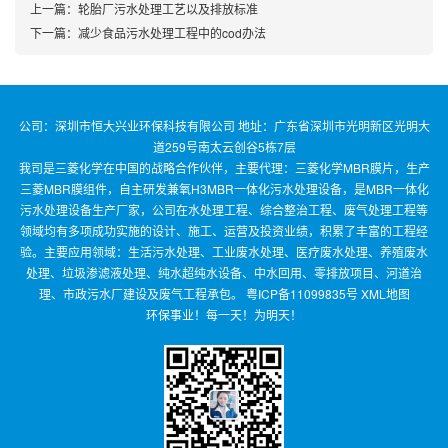
上一篇：
轮胎厂污水处理工艺以及排放标准
下一篇：
减少食品污水处理工程中的cod办法
公司：深圳市恒大兴业环保科技有限公司 地址：广东省深圳市光明新区光明大
道259号南太云创谷5栋7层
我司是三菱化学在中国的战略合作伙伴，主要代理：三菱化学MBR膜片，生产
三菱MBR膜组件，自主研发兼氧H3MBR一体化污水处理设备，是MBR一体化
污水处理设备生产厂家，公司在水处理工程、综合整治工程、废气处理工程等
领域均有多项成功实施的设计、施工、运营及投资业绩，积累了丰富的工程经
验。主要应用领域：生活污水处理、工业废水处理、医疗废水处理、养殖废水
处理、垃圾渗滤液处理、纯水超纯水设备、中水回用、零排放项目、河道治
理、市政污水厂建设及废气工程承包。
粤ICP备11099835号
XML地图
环保事业！每一天！为明天！