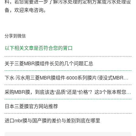
料，若您需要进一步了解污水处理的定制方案或污水处理设
备，欢迎来电咨询。
分享到微信
以下相关文章是否符合您的胃口
关于三菱MBR膜组件长见的几个问题汇总
下水·污水用三菱MBR膜组件·6000系列膜片/浸没式MBR膜片
采购MBR膜，到底该选“品质”还是“价格”？这3个账本帮您算清楚
日本三菱膜官方网站推荐
进口mbr膜与国产膜的差价与差别到底在哪里