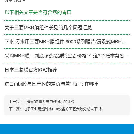
以下相关文章是否符合您的胃口
关于三菱MBR膜组件长见的几个问题汇总
下水·污水用三菱MBR膜组件·6000系列膜片/浸没式MBR膜片
采购MBR膜，到底该选“品质”还是“价格”？这3个账本帮您算清楚
日本三菱膜官方网站推荐
进口mbr膜与国产膜的差价与差别到底在哪里
上一篇：
三菱MBR膜系统中鼓风机的计算
下一篇：
电子工业用超纯水EDI设备的工艺大致分成以下3种