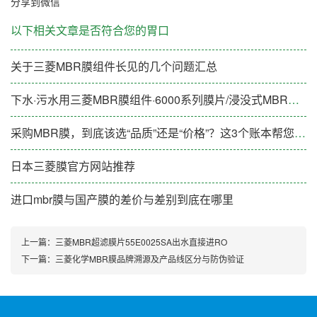
分享到微信
以下相关文章是否符合您的胃口
关于三菱MBR膜组件长见的几个问题汇总
下水·污水用三菱MBR膜组件·6000系列膜片/浸没式MBR膜片
采购MBR膜，到底该选“品质”还是“价格”？这3个账本帮您算清楚
日本三菱膜官方网站推荐
进口mbr膜与国产膜的差价与差别到底在哪里
上一篇：
三菱MBR超滤膜片55E0025SA出水直接进RO
下一篇：
三菱化学MBR膜品牌溯源及产品线区分与防伪验证