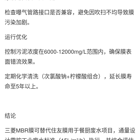
检查曝气管路接口是否兼容，避免因吹扫不均导致膜
污染加剧。
‌运行优化‌
控制污泥浓度在‌6000-12000mg/L‌范围内，确保膜表
面错流效果。
定期化学清洗（次氯酸钠+柠檬酸组合），延长膜寿
命至5年以上。
结论
三菱MBR膜可替代住友膜用于餐厨废水项目，通量设
计需按工业废水标准（15L/m²/h）执行，并综合评估