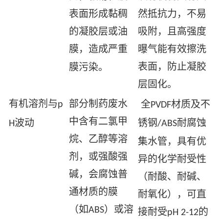
表面形成黏稠
然抵抗力，不易
的凝胶层或油
吸附，且高强度
膜，造成严重
曝气能有效擦洗
表面，防止凝胶
膜污染。
层固化。
有机溶剂与
部分制药废水
全
材质及不
p
PVDF
中含有二氯甲
波动
锈钢
耐腐蚀
H
/ABS
烷、乙醇等溶
集水管，具有优
剂，或强酸强
异的化学耐受性
碱，会腐蚀普
（耐酸、耐碱、
通材质的膜
耐氧化），可直
（如
）或溶
ABS
接耐受
的
pH 2-12