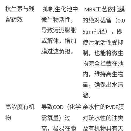
抗生素与残
抑制生化池中
工艺依托膜
MBR
留药效
微生物活性，
的绝对截留（
0.0
导致污泥膨胀
μ
孔径），即
5
m
或解体，增加
使污泥活性受抑
膜过滤负担。
制，也能将微生
物完全拦截在池
内，维持高生物
量，确保出水清
澈。
高浓度有机
导致
（化学
亲水性的
膜
COD
PVDF
物
需氧量）过
对疏水性的油类
高，极易在膜
及有机物具有天