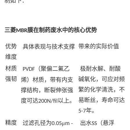
制如下：
三菱
膜
在制药废水中的核心优势
MBR
优势
带来的实际价值
具体表现
与技术支撑
维度
材质
（聚偏二氟乙
极耐水解、耐酸
PVDF
强韧
碱氧化，可应对频
烯）材质，带有内支
繁的化学清洗，不
撑结构，断裂伸张强
易断丝，寿命可达
度可达
以上。
200N/fil
年。
5-7
精度
过滤孔径为
μ
出水
（悬浮
0.05
m -
SS