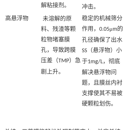
解粘接剂。
冲击。
高悬浮物
稳定的机械筛分
未溶解的原
作用，
μ
的
料、残渣等颗
0.05
m
粒物堵塞膜
孔径确保了出水
孔，导致跨膜
（悬浮物）小
SS
压差（
）急
TMP
于
，彻底
1mg/L
剧上升。
解决悬浮物问
题，且膜丝内衬
支撑使其不易被
硬颗粒划伤。