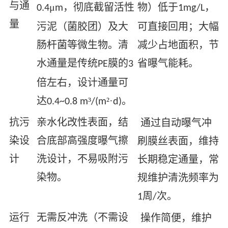
与通
μ
，彻底截留活性
物）低于
，
0.4
m
1mg/L
量
污泥（菌胶团）及大
可直接回用；大幅
肠杆菌等微生物。清
减少占地面积，节
水通量是传统
膜的
省曝气能耗。
PE
3
倍左右，设计通量可
达
³
²·
。
0.4~0.8 m
/(m
d)
抗污
亲水化改性表面，结
通过自动曝气冲
染设
合底部高强度曝气擦
刷膜丝表面，维持
计
洗设计，不易吸附污
长期稳定通量，常
染物。
规维护清洗频率为
周
次。
1
/
运行
无需反冲洗（不需设
操作简便，维护