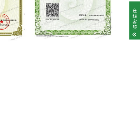
在
线
客
服