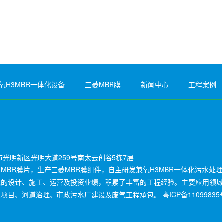
氧H3MBR一体化设备
三菱MBR膜
新闻中心
工程案例
光明新区光明大道259号南太云创谷5栋7层
BR膜片，生产三菱MBR膜组件，自主研发兼氧H3MBR一体化污水处
施的设计、施工、运营及投资业绩，积累了丰富的工程经验。主要应用领
放项目、河道治理、市政污水厂建设及废气工程承包。
粤ICP备11099835