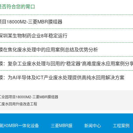
是否符合您的胃口
18000M2-三菱MBR膜组器
深圳某生物制药企业8年稳定运行
R膜在焦化废水处理中的应用案例总结及优势分析
膜：复杂工业废水处理与回用的“稳定器”高难度废水应用案例分
膜：为AI半导体及ICT产业废水处理提供高纯水回用解决方案
业园项目18000M2-三菱MBR膜组器
工废水回用升级改造工程
氧H3MBR一体化设备
三菱MBR膜
新闻中心
工程案例