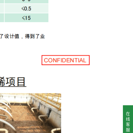
在
线
客
服