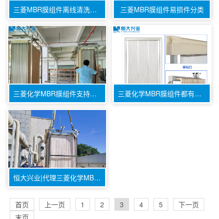
三菱MBR膜组件离线清洗步骤
三菱MBR膜组件易损件分类
三菱化学MBR膜组件支持定制5-60片/组
三菱化学MBR膜组件都有哪几部分组成
恒大兴业|代理三菱化学MBR膜|中空纤维膜组件
首页
上一页
1
2
3
4
5
下一页
末页